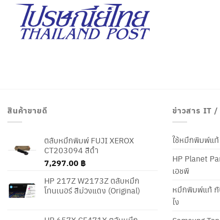
สินค้าขายดี
ข่าวสาร IT 
ใช้หมึกพิมพ์แ
ตลับหมึกพิมพ์ FUJI XEROX
CT203094 สีดำ
HP Planet Par
7,297.00
฿
เอชพี
HP 217Z W2173Z ตลับหมึก
หมึกพิมพ์แท้ ก
โทนเนอร์ สีม่วงแดง (Original)
ไง
HP 657X CF471X ตลับหมึก