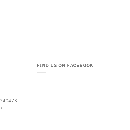
FIND US ON FACEBOOK
-5740473
m