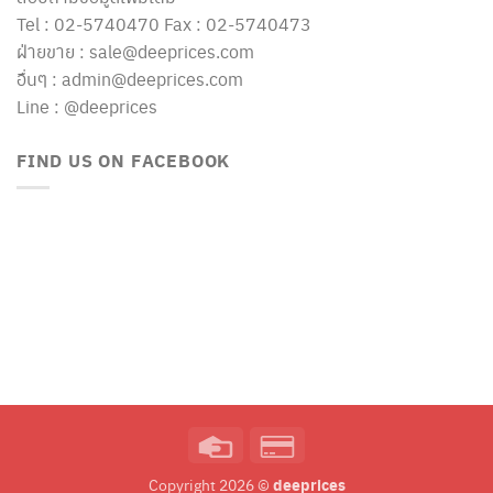
Tel : 02-5740470 Fax : 02-5740473
ฝ่ายขาย : sale@deeprices.com
อื่นๆ : admin@deeprices.com
Line : @deeprices
FIND US ON FACEBOOK
Credit
Credit
Card
Card
deeprices
Copyright 2026 ©
2