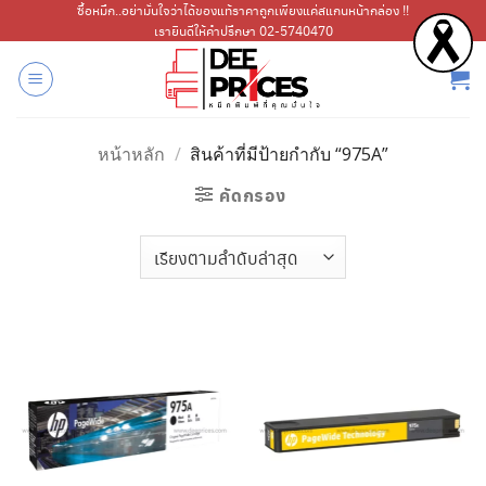
ข้าม
ซื้อหมึก..อย่ามั่นใจว่าได้ของแท้ราคาถูกเพียงแค่สแกนหน้ากล่อง !!
เรายินดีให้คำปรึกษา 02-5740470
ไป
ยัง
เนื้อหา
หน้าหลัก
/
สินค้าที่มีป้ายกำกับ “975A”
คัดกรอง