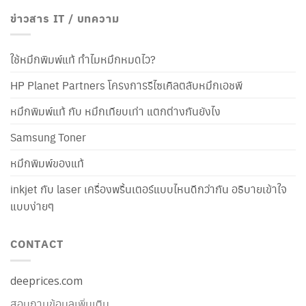
ข่าวสาร IT / บทความ
ใช้หมึกพิมพ์แท้ ทำไมหมึกหมดไว?
HP Planet Partners โครงการรีไซเคิลตลับหมึกเอชพี
หมึกพิมพ์แท้ กับ หมึกเทียบเท่า แตกต่างกันยังไง
Samsung Toner
หมึกพิมพ์ของแท้
inkjet กับ laser เครื่องพริ้นเตอร์แบบไหนดีกว่ากัน อธิบายเข้าใจ
แบบง่ายๆ
CONTACT
deeprices.com
สอบถามข้อมูลเพิ่มเติม