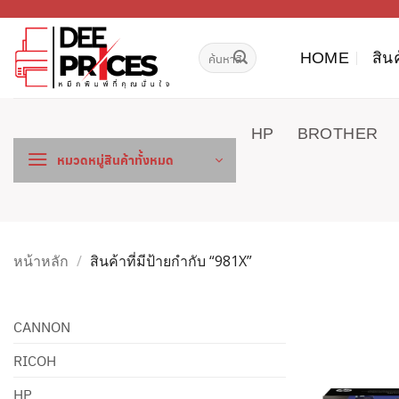
ข้าม
ไป
ค้นหา:
ยัง
HOME
สิน
เนื้อหา
HP
BROTHER
หมวดหมู่สินค้าทั้งหมด
หน้าหลัก
/
สินค้าที่มีป้ายกำกับ “981X”
CANNON
RICOH
HP