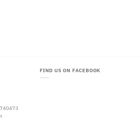
FIND US ON FACEBOOK
-5740473
m