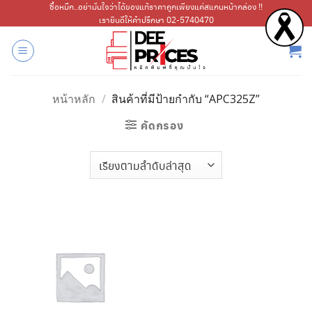
ข้าม
ซื้อหมึก..อย่ามั่นใจว่าได้ของแท้ราคาถูกเพียงแค่สแกนหน้ากล่อง !!
เรายินดีให้คำปรึกษา 02-5740470
ไป
ยัง
เนื้อหา
หน้าหลัก
/
สินค้าที่มีป้ายกำกับ “APC325Z”
คัดกรอง