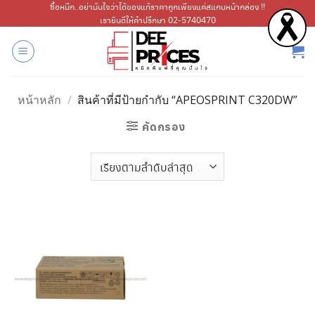
ข้าม
ซื้อหมึก..อย่ามั่นใจว่าได้ของแท้ราคาถูกเพียงแค่สแกนหน้ากล่อง !!
เรายินดีให้คำปรึกษา 02-5740470
ไป
ยัง
เนื้อหา
หน้าหลัก
/
สินค้าที่มีป้ายกำกับ “APEOSPRINT C320DW”
คัดกรอง