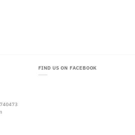
FIND US ON FACEBOOK
-5740473
m