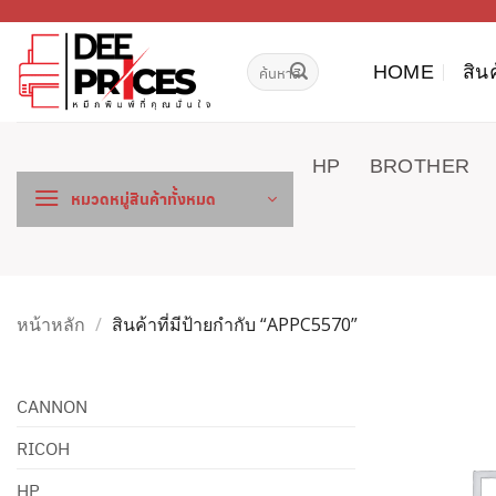
ข้าม
ไป
ค้นหา:
ยัง
HOME
สิน
เนื้อหา
HP
BROTHER
หมวดหมู่สินค้าทั้งหมด
หน้าหลัก
/
สินค้าที่มีป้ายกำกับ “APPC5570”
CANNON
RICOH
HP