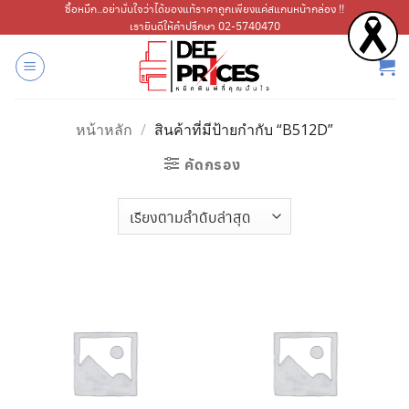
ข้าม
ซื้อหมึก..อย่ามั่นใจว่าได้ของแท้ราคาถูกเพียงแค่สแกนหน้ากล่อง !!
เรายินดีให้คำปรึกษา 02-5740470
ไป
ยัง
เนื้อหา
หน้าหลัก
/
สินค้าที่มีป้ายกำกับ “B512D”
คัดกรอง