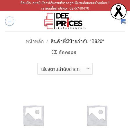
ข้าม
ซื้อหมึก..อย่ามั่นใจว่าได้ของแท้ราคาถูกเพียงแค่สแกนหน้ากล่อง !!
เรายินดีให้คำปรึกษา 02-5740470
ไป
ยัง
เนื้อหา
หน้าหลัก
/
สินค้าที่มีป้ายกำกับ “B820”
คัดกรอง