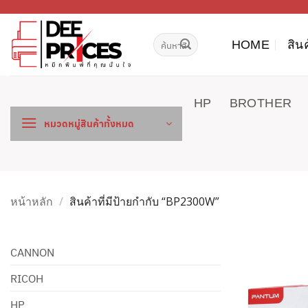
ข้าม
ไป
ค้นหา:
ยัง
HOME
สิน
เนื้อหา
HP
BROTHER
หมวดหมู่สินค้าทั้งหมด
หน้าหลัก
/
สินค้าที่มีป้ายกำกับ “BP2300W”
CANNON
RICOH
HP