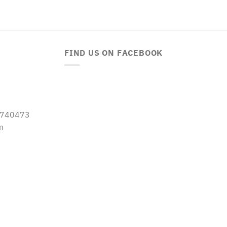
FIND US ON FACEBOOK
-5740473
m