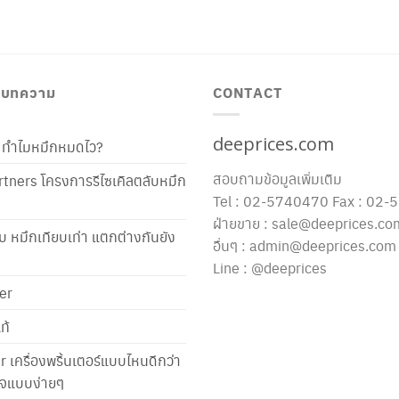
/ บทความ
CONTACT
deeprices.com
ท้ ทำไมหมึกหมดไว?
สอบถามข้อมูลเพิ่มเติม
tners โครงการรีไซเคิลตลับหมึก
Tel : 02-5740470 Fax : 02
ฝ่ายขาย : sale@deeprices.co
ับ หมึกเทียบเท่า แตกต่างกันยัง
อื่นๆ : admin@deeprices.com
Line : @deeprices
er
ท้
er เครื่องพริ้นเตอร์แบบไหนดีกว่า
าใจแบบง่ายๆ