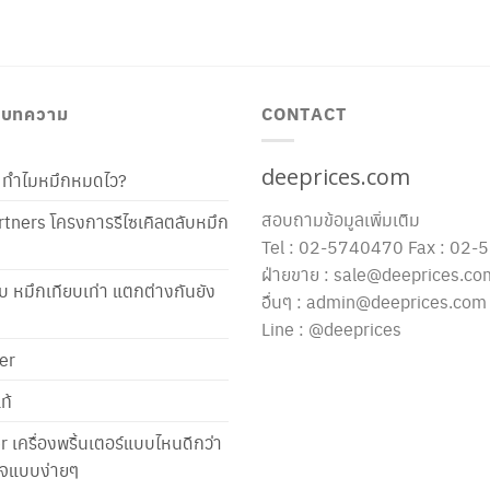
/ บทความ
CONTACT
deeprices.com
ท้ ทำไมหมึกหมดไว?
สอบถามข้อมูลเพิ่มเติม
tners โครงการรีไซเคิลตลับหมึก
Tel : 02-5740470 Fax : 02
ฝ่ายขาย : sale@deeprices.co
ับ หมึกเทียบเท่า แตกต่างกันยัง
อื่นๆ : admin@deeprices.com
Line : @deeprices
er
ท้
er เครื่องพริ้นเตอร์แบบไหนดีกว่า
าใจแบบง่ายๆ