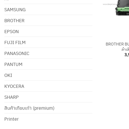
SAMSUNG
BROTHER
EPSON
+
FUJI FILM
BROTHER BU
ลำเ
PANASONIC
3,
PANTUM
OKI
KYOCERA
SHARP
สินค้าเทียบเท่า (premium)
Printer