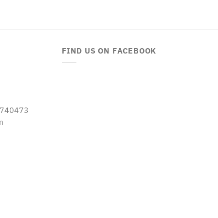
FIND US ON FACEBOOK
-5740473
m