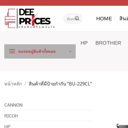
ข้าม
ไป
ค้นหา:
ยัง
HOME
สิน
เนื้อหา
HP
BROTHER
หมวดหมู่สินค้าทั้งหมด
หน้าหลัก
/
สินค้าที่มีป้ายกำกับ “BU-229CL”
CANNON
RICOH
HP