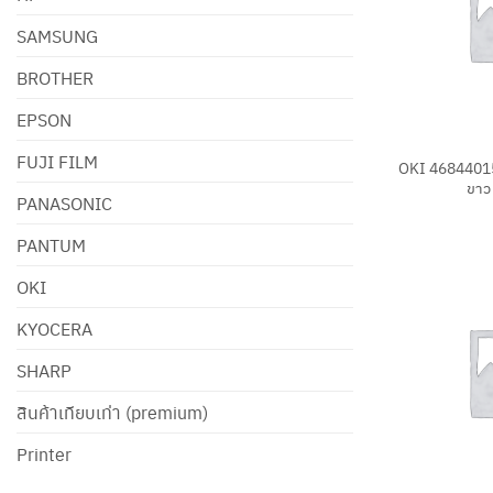
SAMSUNG
BROTHER
EPSON
+
FUJI FILM
OKI 46844015 
ขาว 
PANASONIC
PANTUM
OKI
KYOCERA
SHARP
สินค้าเทียบเท่า (premium)
Printer
+