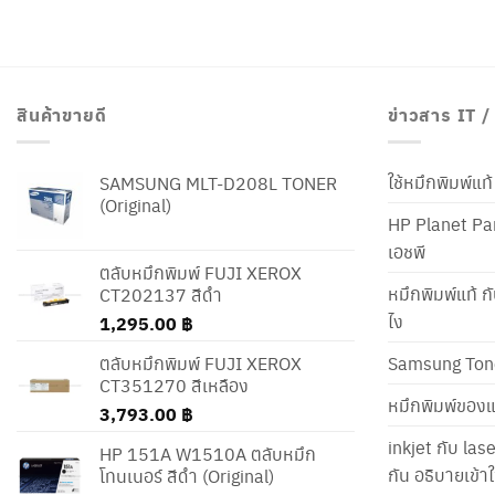
สินค้าขายดี
ข่าวสาร IT 
ใช้หมึกพิมพ์แ
SAMSUNG MLT-D208L TONER
(Original)
HP Planet Par
เอชพี
ตลับหมึกพิมพ์ FUJI XEROX
หมึกพิมพ์แท้ ก
CT202137 สีดำ
ไง
1,295.00
฿
ตลับหมึกพิมพ์ FUJI XEROX
Samsung Ton
CT351270 สีเหลือง
หมึกพิมพ์ของแ
3,793.00
฿
inkjet กับ las
HP 151A W1510A ตลับหมึก
กัน อธิบายเข้
โทนเนอร์ สีดำ (Original)