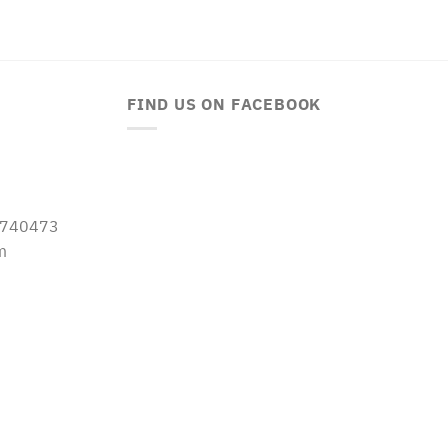
FIND US ON FACEBOOK
-5740473
m