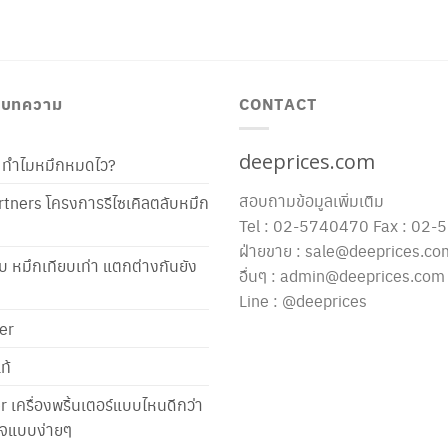
/ บทความ
CONTACT
deeprices.com
ท้ ทำไมหมึกหมดไว?
สอบถามข้อมูลเพิ่มเติม
tners โครงการรีไซเคิลตลับหมึก
Tel : 02-5740470 Fax : 02
ฝ่ายขาย : sale@deeprices.co
ับ หมึกเทียบเท่า แตกต่างกันยัง
อื่นๆ : admin@deeprices.com
Line : @deeprices
er
ท้
er เครื่องพริ้นเตอร์แบบไหนดีกว่า
าใจแบบง่ายๆ