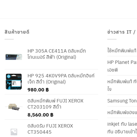
สินค้าขายดี
ข่าวสาร IT 
ใช้หมึกพิมพ์แ
HP 305A CE411A ตลับหมึก
โทนเนอร์ สีฟ้า (Original)
HP Planet Par
เอชพี
HP 925 4K0V9PA ตลับหมึกอิงค์
หมึกพิมพ์แท้ ก
เจ็ท สีดำ (Original)
ไง
980.00
฿
ตลับหมึกพิมพ์ FUJI XEROX
Samsung Ton
CT203109 สีดำ
หมึกพิมพ์ของแ
8,560.00
฿
inkjet กับ las
ตลับดรัม FUJI XEROX
กัน อธิบายเข้
CT350445