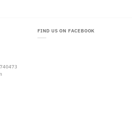
FIND US ON FACEBOOK
-5740473
m