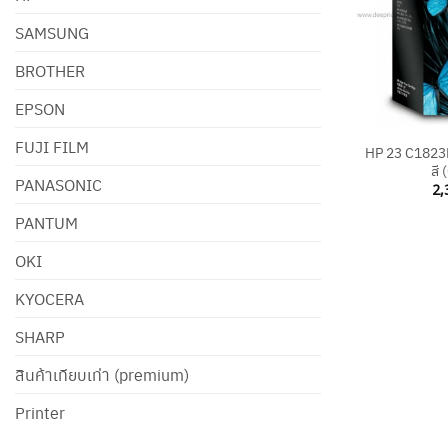
SAMSUNG
BROTHER
EPSON
+
FUJI FILM
HP 23 C1823D 
สี 
PANASONIC
2,
PANTUM
OKI
KYOCERA
SHARP
สินค้าเทียบเท่า (premium)
Printer