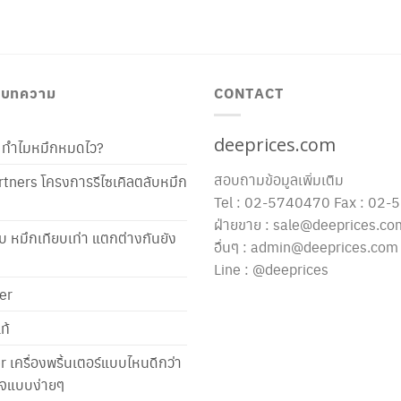
/ บทความ
CONTACT
deeprices.com
ท้ ทำไมหมึกหมดไว?
สอบถามข้อมูลเพิ่มเติม
tners โครงการรีไซเคิลตลับหมึก
Tel : 02-5740470 Fax : 02
ฝ่ายขาย : sale@deeprices.co
ับ หมึกเทียบเท่า แตกต่างกันยัง
อื่นๆ : admin@deeprices.com
Line : @deeprices
er
ท้
er เครื่องพริ้นเตอร์แบบไหนดีกว่า
าใจแบบง่ายๆ