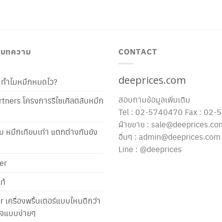
/ บทความ
CONTACT
deeprices.com
ท้ ทำไมหมึกหมดไว?
สอบถามข้อมูลเพิ่มเติม
tners โครงการรีไซเคิลตลับหมึก
Tel : 02-5740470 Fax : 02
ฝ่ายขาย : sale@deeprices.co
ับ หมึกเทียบเท่า แตกต่างกันยัง
อื่นๆ : admin@deeprices.com
Line : @deeprices
er
ท้
er เครื่องพริ้นเตอร์แบบไหนดีกว่า
าใจแบบง่ายๆ