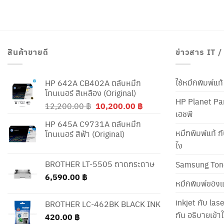
สินค้าขายดี
ข่าวสาร IT 
ใช้หมึกพิมพ์แ
HP 642A CB402A ตลับหมึก
โทนเนอร์ สีเหลือง (Original)
HP Planet Par
Original
Current
12,200.00
฿
10,200.00
฿
เอชพี
price
price
HP 645A C9731A ตลับหมึก
was:
is:
หมึกพิมพ์แท้ ก
โทนเนอร์ สีฟ้า (Original)
12,200.00 ฿.
10,200.00 ฿.
ไง
BROTHER LT-5505 ถาดกระดาษ
Samsung Ton
6,590.00
฿
หมึกพิมพ์ของแ
inkjet กับ las
BROTHER LC-462BK BLACK INK
กัน อธิบายเข้
420.00
฿