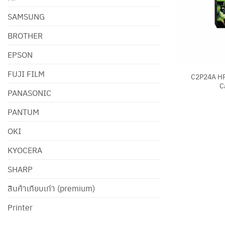
SAMSUNG
BROTHER
EPSON
+
FUJI FILM
C2P24A HP
C
PANASONIC
PANTUM
OKI
KYOCERA
SHARP
สินค้าเทียบเท่า (premium)
Printer