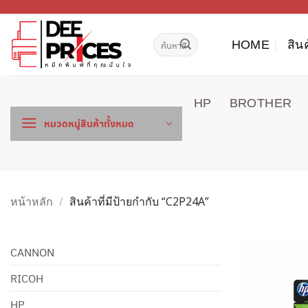
ข้าม
ไป
ค้นหา:
ยัง
HOME
สิน
เนื้อหา
HP
BROTHER
หมวดหมู่สินค้าทั้งหมด
หน้าหลัก
/
สินค้าที่มีป้ายกำกับ “C2P24A”
CANNON
RICOH
HP