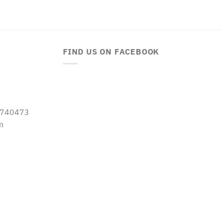
FIND US ON FACEBOOK
-5740473
m