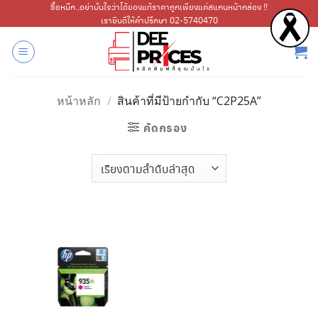
ข้าม
ซื้อหมึก..อย่ามั่นใจว่าได้ของแท้ราคาถูกเพียงแค่สแกนหน้ากล่อง !!
เรายินดีให้คำปรึกษา 02-5740470
ไป
ยัง
เนื้อหา
หน้าหลัก
/
สินค้าที่มีป้ายกำกับ “C2P25A”
คัดกรอง