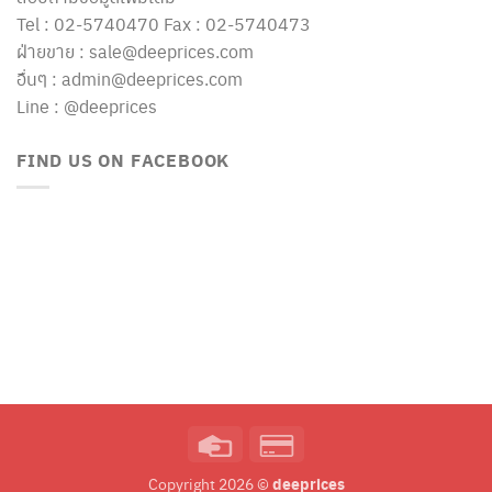
Tel : 02-5740470 Fax : 02-5740473
ฝ่ายขาย : sale@deeprices.com
อื่นๆ : admin@deeprices.com
Line : @deeprices
FIND US ON FACEBOOK
Credit
Credit
Card
Card
deeprices
Copyright 2026 ©
2