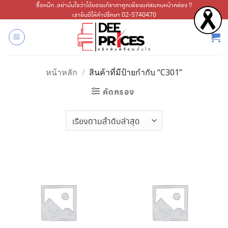
ข้าม
ซื้อหมึก..อย่ามั่นใจว่าได้ของแท้ราคาถูกเพียงแค่สแกนหน้ากล่อง !!
เรายินดีให้คำปรึกษา 02-5740470
ไป
ยัง
เนื้อหา
หน้าหลัก
/
สินค้าที่มีป้ายกำกับ “C301”
คัดกรอง