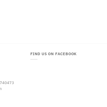
FIND US ON FACEBOOK
-5740473
m