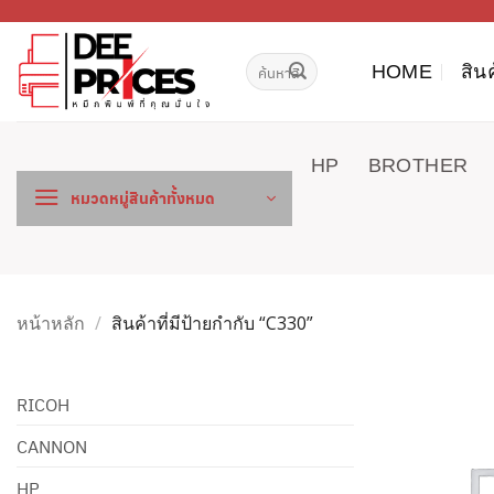
ข้าม
ไป
ค้นหา:
ยัง
HOME
สิน
เนื้อหา
HP
BROTHER
หมวดหมู่สินค้าทั้งหมด
หน้าหลัก
/
สินค้าที่มีป้ายกำกับ “C330”
RICOH
CANNON
HP