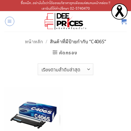
ข้าม
ซื้อหมึก..อย่ามั่นใจว่าได้ของแท้ราคาถูกเพียงแค่สแกนหน้ากล่อง !!
เรายินดีให้คำปรึกษา 02-5740470
ไป
ยัง
เนื้อหา
หน้าหลัก
/
สินค้าที่มีป้ายกำกับ “C406S”
คัดกรอง