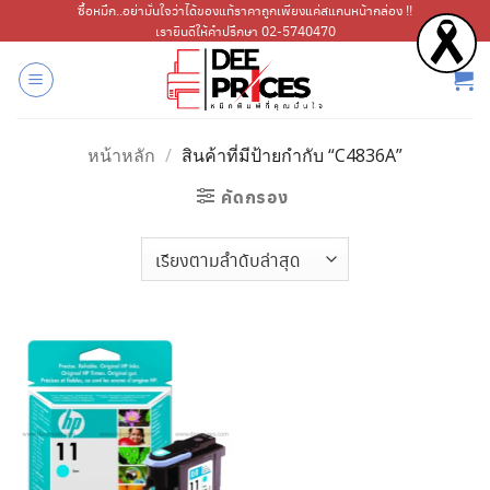
ข้าม
ซื้อหมึก..อย่ามั่นใจว่าได้ของแท้ราคาถูกเพียงแค่สแกนหน้ากล่อง !!
เรายินดีให้คำปรึกษา 02-5740470
ไป
ยัง
เนื้อหา
หน้าหลัก
/
สินค้าที่มีป้ายกำกับ “C4836A”
คัดกรอง