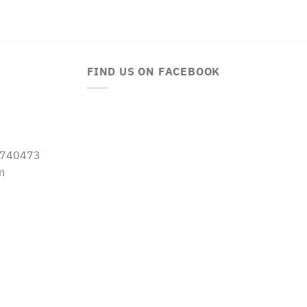
FIND US ON FACEBOOK
-5740473
m