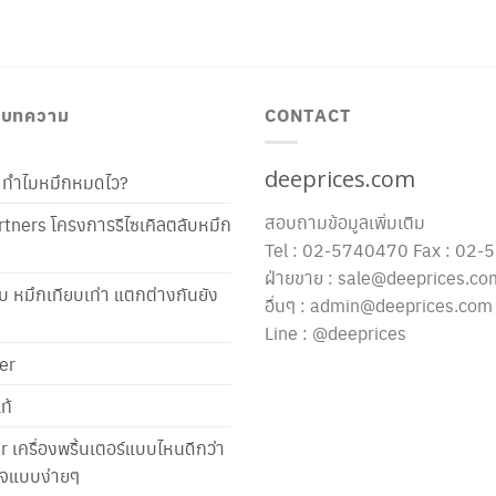
/ บทความ
CONTACT
deeprices.com
ท้ ทำไมหมึกหมดไว?
สอบถามข้อมูลเพิ่มเติม
tners โครงการรีไซเคิลตลับหมึก
Tel : 02-5740470 Fax : 02
ฝ่ายขาย : sale@deeprices.co
ับ หมึกเทียบเท่า แตกต่างกันยัง
อื่นๆ : admin@deeprices.com
Line : @deeprices
er
ท้
er เครื่องพริ้นเตอร์แบบไหนดีกว่า
าใจแบบง่ายๆ