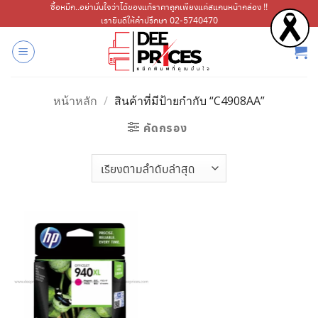
ข้าม
ซื้อหมึก..อย่ามั่นใจว่าได้ของแท้ราคาถูกเพียงแค่สแกนหน้ากล่อง !!
เรายินดีให้คำปรึกษา 02-5740470
ไป
ยัง
เนื้อหา
หน้าหลัก
/
สินค้าที่มีป้ายกำกับ “C4908AA”
คัดกรอง