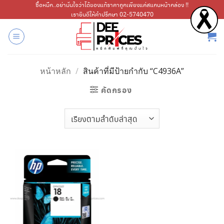
ข้าม
ซื้อหมึก..อย่ามั่นใจว่าได้ของแท้ราคาถูกเพียงแค่สแกนหน้ากล่อง !!
เรายินดีให้คำปรึกษา 02-5740470
ไป
ยัง
เนื้อหา
หน้าหลัก
/
สินค้าที่มีป้ายกำกับ “C4936A”
คัดกรอง