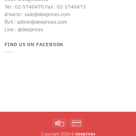
Tel : 02-5740470 Fax : 02-5740473
ฝ่ายขาย : sale@deeprices.com
อื่นๆ : admin@deeprices.com
Line : @deeprices
FIND US ON FACEBOOK
Credit
Credit
Card
Card
deeprices
Copyright 2026 ©
2