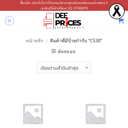
ข้าม
ซื้อหมึก..อย่ามั่นใจว่าได้ของแท้ราคาถูกเพียงแค่สแกนหน้ากล่อง !!
เรายินดีให้คำปรึกษา 02-5740470
ไป
ยัง
เนื้อหา
หน้าหลัก
/
สินค้าที่มีป้ายกำกับ “C530”
คัดกรอง