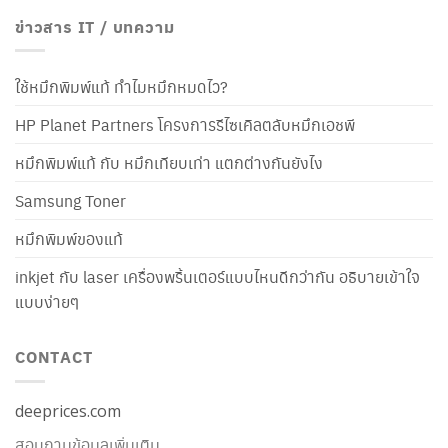
ข่าวสาร IT / บทความ
ใช้หมึกพิมพ์แท้ ทำไมหมึกหมดไว?
HP Planet Partners โครงการรีไซเคิลตลับหมึกเอชพี
หมึกพิมพ์แท้ กับ หมึกเทียบเท่า แตกต่างกันยังไง
Samsung Toner
หมึกพิมพ์ของแท้
inkjet กับ laser เครื่องพริ้นเตอร์แบบไหนดีกว่ากัน อธิบายเข้าใจ
แบบง่ายๆ
CONTACT
deeprices.com
สอบถามข้อมูลเพิ่มเติม