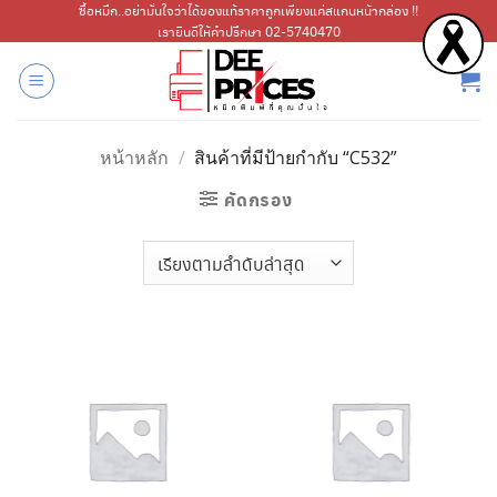
ข้าม
ซื้อหมึก..อย่ามั่นใจว่าได้ของแท้ราคาถูกเพียงแค่สแกนหน้ากล่อง !!
เรายินดีให้คำปรึกษา 02-5740470
ไป
ยัง
เนื้อหา
หน้าหลัก
/
สินค้าที่มีป้ายกำกับ “C532”
คัดกรอง