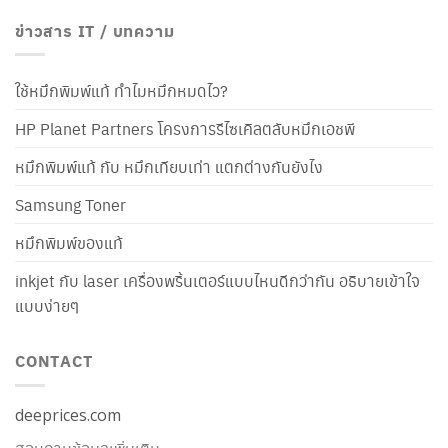
ข่าวสาร IT / บทความ
ใช้หมึกพิมพ์แท้ ทำไมหมึกหมดไว?
HP Planet Partners โครงการรีไซเคิลตลับหมึกเอชพี
หมึกพิมพ์แท้ กับ หมึกเทียบเท่า แตกต่างกันยังไง
Samsung Toner
หมึกพิมพ์ของแท้
inkjet กับ laser เครื่องพริ้นเตอร์แบบไหนดีกว่ากัน อธิบายเข้าใจ
แบบง่ายๆ
CONTACT
deeprices.com