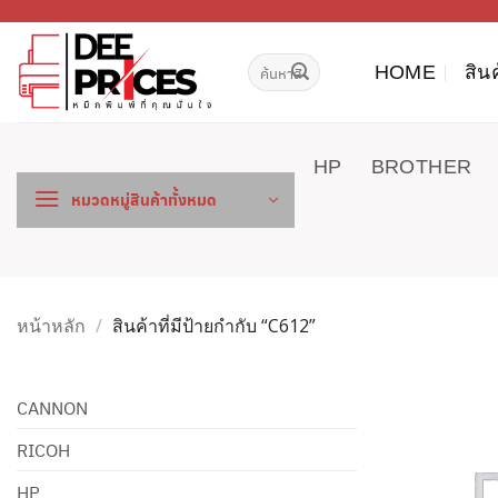
ข้าม
ไป
ค้นหา:
ยัง
HOME
สิน
เนื้อหา
HP
BROTHER
หมวดหมู่สินค้าทั้งหมด
หน้าหลัก
/
สินค้าที่มีป้ายกำกับ “C612”
CANNON
RICOH
HP