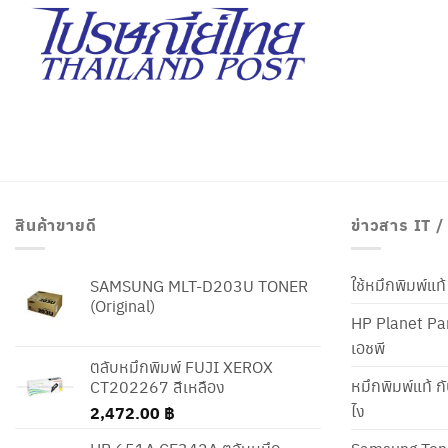
สินค้าขายดี
ข่าวสาร IT 
ใช้หมึกพิมพ์แ
SAMSUNG MLT-D203U TONER
(Original)
HP Planet Par
เอชพี
ตลับหมึกพิมพ์ FUJI XEROX
หมึกพิมพ์แท้ ก
CT202267 สีเหลือง
ไง
2,472.00
฿