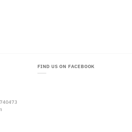
FIND US ON FACEBOOK
-5740473
m