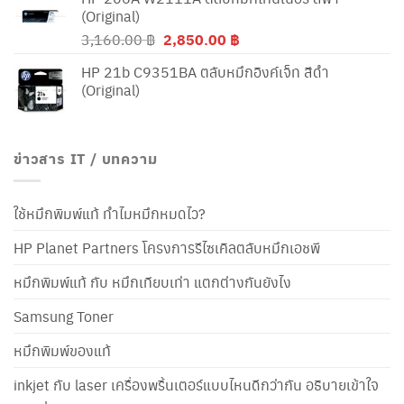
(Original)
Original
Current
3,160.00
฿
2,850.00
฿
price
price
HP 21b C9351BA ตลับหมึกอิงค์เจ็ท สีดำ
was:
is:
(Original)
3,160.00 ฿.
2,850.00 ฿.
ข่าวสาร IT / บทความ
ใช้หมึกพิมพ์แท้ ทำไมหมึกหมดไว?
HP Planet Partners โครงการรีไซเคิลตลับหมึกเอชพี
หมึกพิมพ์แท้ กับ หมึกเทียบเท่า แตกต่างกันยังไง
Samsung Toner
หมึกพิมพ์ของแท้
inkjet กับ laser เครื่องพริ้นเตอร์แบบไหนดีกว่ากัน อธิบายเข้าใจ