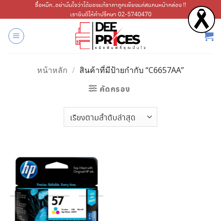
ข้าม
ซื้อหมึก..อย่ามั่นใจว่าได้ของแท้ราคาถูกเพียงแค่สแกนหน้ากล่อง !!
เรายินดีให้คำปรึกษา 02-5740470
ไป
ยัง
เนื้อหา
หน้าหลัก
/
สินค้าที่มีป้ายกำกับ “C6657AA”
คัดกรอง