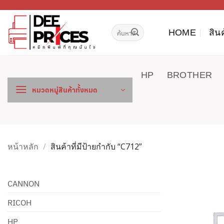
ข้าม
ไป
ค้นหา:
ยัง
HOME
สิน
เนื้อหา
HP
BROTHER
หมวดหมู่สินค้าทั้งหมด
หน้าหลัก
/
สินค้าที่มีป้ายกำกับ “C712”
CANNON
RICOH
HP