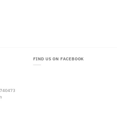
FIND US ON FACEBOOK
-5740473
m