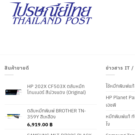
สินค้าขายดี
ข่าวสาร IT 
ใช้หมึกพิมพ์แ
HP 202X CF503X ตลับหมึก
โทนเนอร์ สีม่วงแดง (Original)
HP Planet Par
เอชพี
ตลับหมึกพิมพ์ BROTHER TN-
หมึกพิมพ์แท้ ก
359Y สีเหลือง
ไง
6,919.00
฿