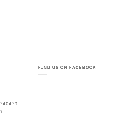
FIND US ON FACEBOOK
-5740473
m