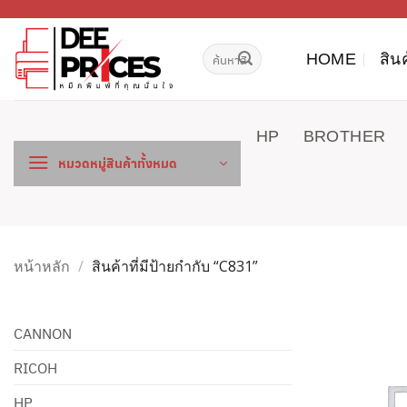
ข้าม
ไป
ค้นหา:
ยัง
HOME
สิน
เนื้อหา
HP
BROTHER
หมวดหมู่สินค้าทั้งหมด
หน้าหลัก
/
สินค้าที่มีป้ายกำกับ “C831”
CANNON
RICOH
HP