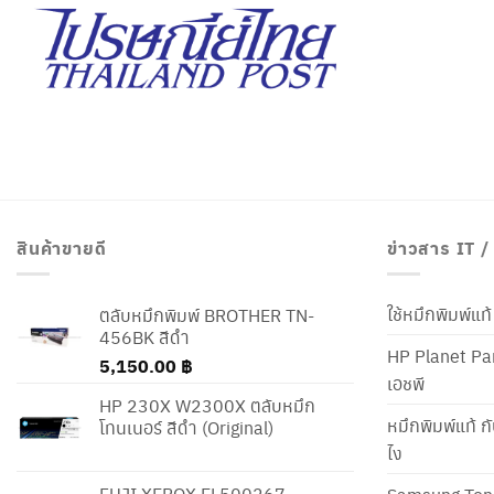
สินค้าขายดี
ข่าวสาร IT 
ใช้หมึกพิมพ์แ
ตลับหมึกพิมพ์ BROTHER TN-
456BK สีดำ
HP Planet Par
5,150.00
฿
เอชพี
HP 230X W2300X ตลับหมึก
หมึกพิมพ์แท้ ก
โทนเนอร์ สีดำ (Original)
ไง
FUJI XEROX EL500267