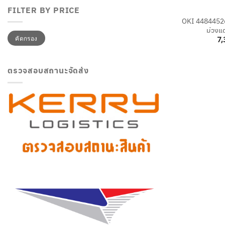
FILTER BY PRICE
OKI 44844526 
ม่วงแด
ราคา
ราคา
คัดกรอง
7,
ต่ำ
สูงสุด
สุด
ตรวจสอบสถานะจัดส่ง