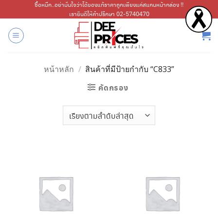
ข้าม
ซื้อหมึก..อย่ามั่นใจว่าได้ของแท้ราคาถูกเพียงแค่สแกนหน้ากล่อง !!
เรายินดีให้คำปรึกษา 02-5740470
ไป
ยัง
เนื้อหา
หน้าหลัก
/
สินค้าที่มีป้ายกำกับ “C833”
คัดกรอง