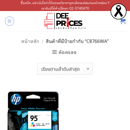
ข้าม
ซื้อหมึก..อย่ามั่นใจว่าได้ของแท้ราคาถูกเพียงแค่สแกนหน้ากล่อง !!
เรายินดีให้คำปรึกษา 02-5740470
ไป
ยัง
เนื้อหา
หน้าหลัก
/
สินค้าที่มีป้ายกำกับ “C8766WA”
คัดกรอง