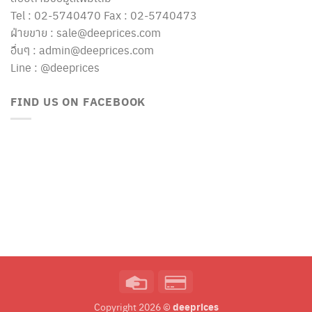
Tel : 02-5740470 Fax : 02-5740473
ฝ่ายขาย : sale@deeprices.com
อื่นๆ : admin@deeprices.com
Line : @deeprices
FIND US ON FACEBOOK
Credit
Credit
Card
Card
deeprices
Copyright 2026 ©
2