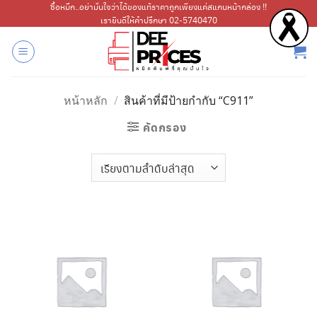
ข้าม
ซื้อหมึก..อย่ามั่นใจว่าได้ของแท้ราคาถูกเพียงแค่สแกนหน้ากล่อง !!
เรายินดีให้คำปรึกษา 02-5740470
ไป
ยัง
เนื้อหา
หน้าหลัก
/
สินค้าที่มีป้ายกำกับ “C911”
คัดกรอง