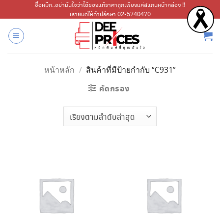
ข้าม
ซื้อหมึก..อย่ามั่นใจว่าได้ของแท้ราคาถูกเพียงแค่สแกนหน้ากล่อง !!
เรายินดีให้คำปรึกษา 02-5740470
ไป
ยัง
เนื้อหา
หน้าหลัก
/
สินค้าที่มีป้ายกำกับ “C931”
คัดกรอง