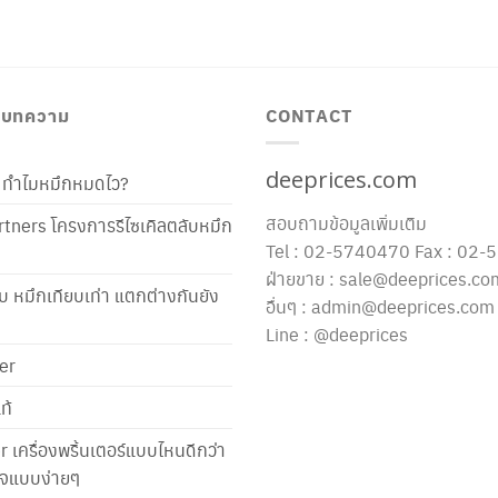
/ บทความ
CONTACT
deeprices.com
ท้ ทำไมหมึกหมดไว?
สอบถามข้อมูลเพิ่มเติม
tners โครงการรีไซเคิลตลับหมึก
Tel : 02-5740470 Fax : 02
ฝ่ายขาย : sale@deeprices.co
ับ หมึกเทียบเท่า แตกต่างกันยัง
อื่นๆ : admin@deeprices.com
Line : @deeprices
er
ท้
er เครื่องพริ้นเตอร์แบบไหนดีกว่า
าใจแบบง่ายๆ