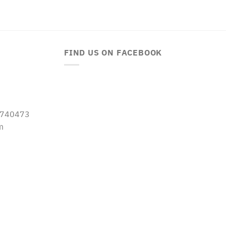
FIND US ON FACEBOOK
-5740473
m