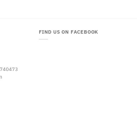
FIND US ON FACEBOOK
-5740473
m