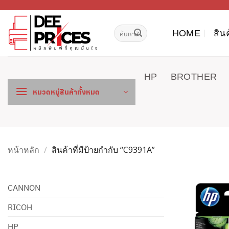
ข้าม
ไป
ค้นหา:
ยัง
HOME
สิน
เนื้อหา
HP
BROTHER
หมวดหมู่สินค้าทั้งหมด
หน้าหลัก
/
สินค้าที่มีป้ายกำกับ “C9391A”
CANNON
RICOH
HP