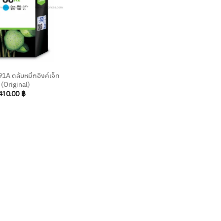
A ตลับหมึกอิงค์เจ็ท
า (Original)
410.00
฿