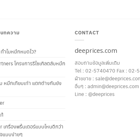
/ บทความ
CONTACT
deeprices.com
ท้ ทำไมหมึกหมดไว?
สอบถามข้อมูลเพิ่มเติม
tners โครงการรีไซเคิลตลับหมึก
Tel : 02-5740470 Fax : 02
ฝ่ายขาย : sale@deeprices.co
ับ หมึกเทียบเท่า แตกต่างกันยัง
อื่นๆ : admin@deeprices.com
Line : @deeprices
er
ท้
er เครื่องพริ้นเตอร์แบบไหนดีกว่า
าใจแบบง่ายๆ