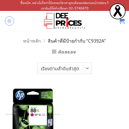
ข้าม
ซื้อหมึก..อย่ามั่นใจว่าได้ของแท้ราคาถูกเพียงแค่สแกนหน้ากล่อง !!
เรายินดีให้คำปรึกษา 02-5740470
ไป
ยัง
เนื้อหา
หน้าหลัก
/
สินค้าที่มีป้ายกำกับ “C9392A”
คัดกรอง