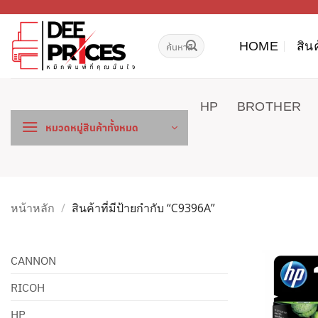
ข้าม
ไป
ค้นหา:
ยัง
HOME
สิน
เนื้อหา
HP
BROTHER
หมวดหมู่สินค้าทั้งหมด
หน้าหลัก
/
สินค้าที่มีป้ายกำกับ “C9396A”
CANNON
RICOH
HP