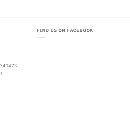
FIND US ON FACEBOOK
-5740473
m