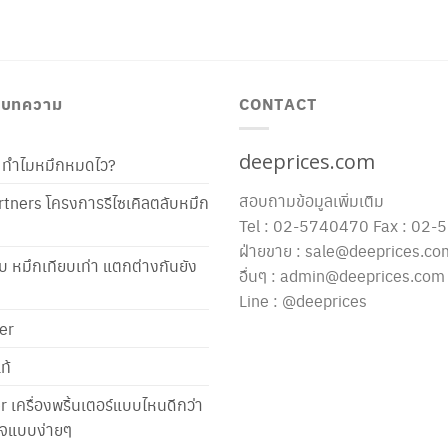
/ บทความ
CONTACT
deeprices.com
ท้ ทำไมหมึกหมดไว?
สอบถามข้อมูลเพิ่มเติม
tners โครงการรีไซเคิลตลับหมึก
Tel : 02-5740470 Fax : 02
ฝ่ายขาย : sale@deeprices.co
ับ หมึกเทียบเท่า แตกต่างกันยัง
อื่นๆ : admin@deeprices.com
Line : @deeprices
er
ท้
er เครื่องพริ้นเตอร์แบบไหนดีกว่า
าใจแบบง่ายๆ