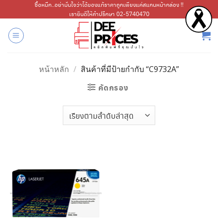
ข้าม
ซื้อหมึก..อย่ามั่นใจว่าได้ของแท้ราคาถูกเพียงแค่สแกนหน้ากล่อง !!
เรายินดีให้คำปรึกษา 02-5740470
ไป
ยัง
เนื้อหา
หน้าหลัก
/
สินค้าที่มีป้ายกำกับ “C9732A”
คัดกรอง