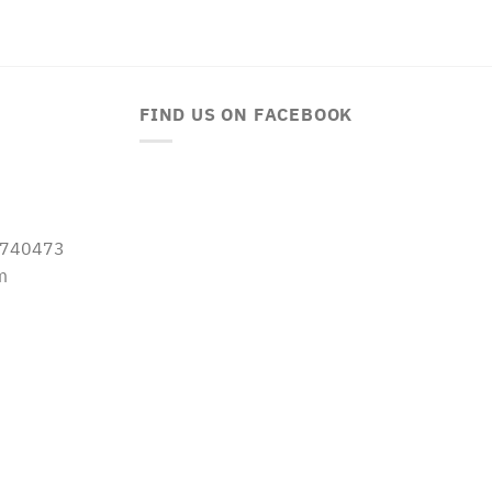
FIND US ON FACEBOOK
-5740473
m