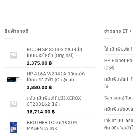
สินค้าขายดี
ข่าวสาร IT 
ใช้หมึกพิมพ์แ
RICOH SP 8200S ตลับหมึก
โทนเนอร์ สีดำ (Original)
HP Planet Par
2,375.00
฿
เอชพี
HP 416A W2041A ตลับหมึก
หมึกพิมพ์แท้ ก
โทนเนอร์ สีฟ้า (Original)
ไง
3,880.00
฿
Samsung Ton
ตลับหมึกพิมพ์ FUJI XEROX
CT203162 สีฟ้า
หมึกพิมพ์ของแ
18,714.00
฿
inkjet กับ las
BROTHER LC-3619XLM
กัน อธิบายเข้
MAGENTA INK