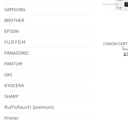
SAMSUNG
BROTHER
EPSON
+
FUJI FILM
CANON CARTR
โทน
PANASONIC
2,
PANTUM
OKI
KYOCERA
SHARP
สินค้าเทียบเท่า (premium)
Printer