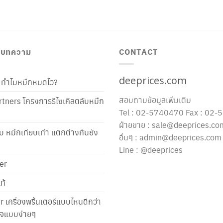
/ บทความ
CONTACT
deeprices.com
ท้ ทำไมหมึกหมดไว?
สอบถามข้อมูลเพิ่มเติม
tners โครงการรีไซเคิลตลับหมึก
Tel : 02-5740470 Fax : 02
ฝ่ายขาย : sale@deeprices.co
ับ หมึกเทียบเท่า แตกต่างกันยัง
อื่นๆ : admin@deeprices.com
Line : @deeprices
er
ท้
er เครื่องพริ้นเตอร์แบบไหนดีกว่า
าใจแบบง่ายๆ