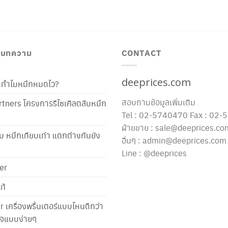
/ บทความ
CONTACT
deeprices.com
ท้ ทำไมหมึกหมดไว?
สอบถามข้อมูลเพิ่มเติม
tners โครงการรีไซเคิลตลับหมึก
Tel : 02-5740470 Fax : 02
ฝ่ายขาย : sale@deeprices.co
ับ หมึกเทียบเท่า แตกต่างกันยัง
อื่นๆ : admin@deeprices.com
Line : @deeprices
er
ท้
er เครื่องพริ้นเตอร์แบบไหนดีกว่า
าใจแบบง่ายๆ