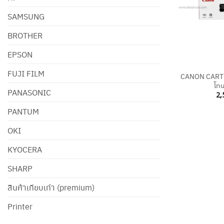
SAMSUNG
BROTHER
EPSON
+
FUJI FILM
CANON CARTR
โทน
PANASONIC
2,
PANTUM
OKI
KYOCERA
SHARP
สินค้าเทียบเท่า (premium)
Printer