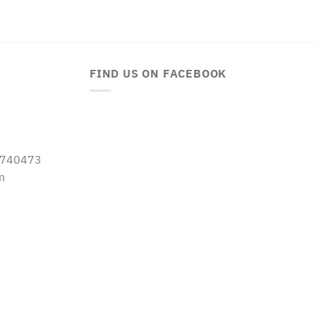
FIND US ON FACEBOOK
-5740473
m