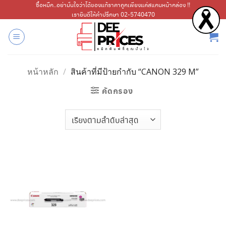
ข้าม
ซื้อหมึก..อย่ามั่นใจว่าได้ของแท้ราคาถูกเพียงแค่สแกนหน้ากล่อง !!
เรายินดีให้คำปรึกษา 02-5740470
ไป
ยัง
เนื้อหา
หน้าหลัก
/
สินค้าที่มีป้ายกำกับ “CANON 329 M”
คัดกรอง