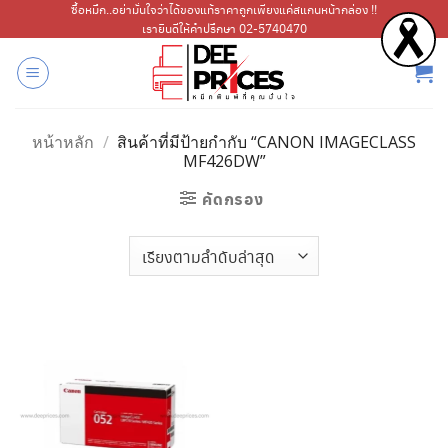
ข้าม
ซื้อหมึก..อย่ามั่นใจว่าได้ของแท้ราคาถูกเพียงแค่สแกนหน้ากล่อง !!
เรายินดีให้คำปรึกษา 02-5740470
ไป
ยัง
เนื้อหา
หน้าหลัก
/
สินค้าที่มีป้ายกำกับ “CANON IMAGECLASS
MF426DW”
คัดกรอง