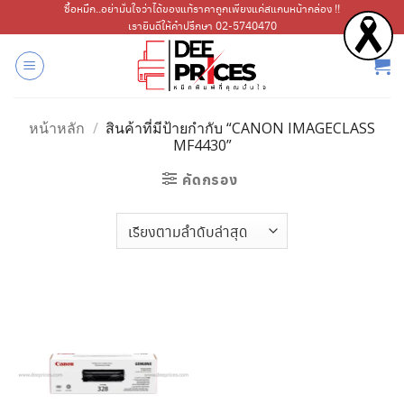
ข้าม
ซื้อหมึก..อย่ามั่นใจว่าได้ของแท้ราคาถูกเพียงแค่สแกนหน้ากล่อง !!
เรายินดีให้คำปรึกษา 02-5740470
ไป
ยัง
เนื้อหา
หน้าหลัก
/
สินค้าที่มีป้ายกำกับ “CANON IMAGECLASS
MF4430”
คัดกรอง