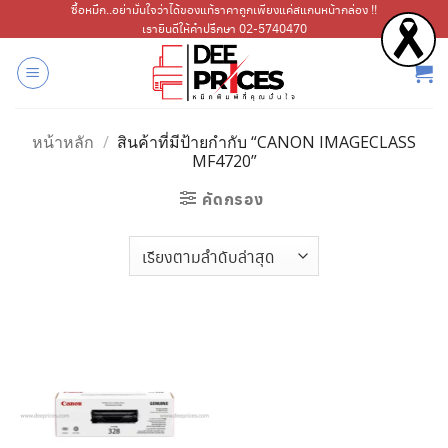
ข้าม
ซื้อหมึก..อย่ามั่นใจว่าได้ของแท้ราคาถูกเพียงแค่สแกนหน้ากล่อง !!
เรายินดีให้คำปรึกษา 02-5740470
ไป
ยัง
เนื้อหา
หน้าหลัก
/
สินค้าที่มีป้ายกำกับ “CANON IMAGECLASS
MF4720”
คัดกรอง