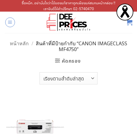
ข้าม
ซื้อหมึก..อย่ามั่นใจว่าได้ของแท้ราคาถูกเพียงแค่สแกนหน้ากล่อง !!
เรายินดีให้คำปรึกษา 02-5740470
ไป
ยัง
เนื้อหา
หน้าหลัก
/
สินค้าที่มีป้ายกำกับ “CANON IMAGECLASS
MF4750”
คัดกรอง