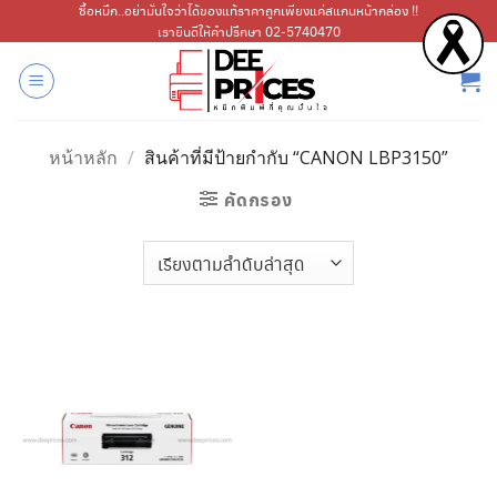
ข้าม
ซื้อหมึก..อย่ามั่นใจว่าได้ของแท้ราคาถูกเพียงแค่สแกนหน้ากล่อง !!
เรายินดีให้คำปรึกษา 02-5740470
ไป
ยัง
เนื้อหา
หน้าหลัก
/
สินค้าที่มีป้ายกำกับ “CANON LBP3150”
คัดกรอง