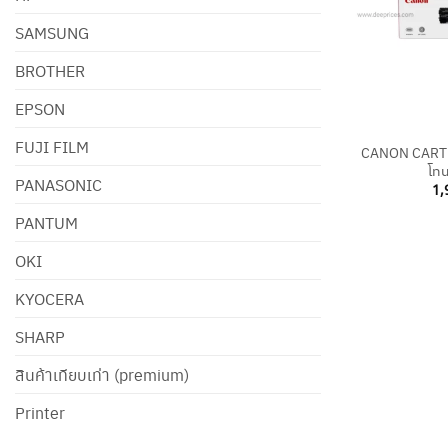
SAMSUNG
BROTHER
EPSON
+
FUJI FILM
CANON CARTR
โทน
PANASONIC
1,
PANTUM
OKI
KYOCERA
SHARP
สินค้าเทียบเท่า (premium)
Printer