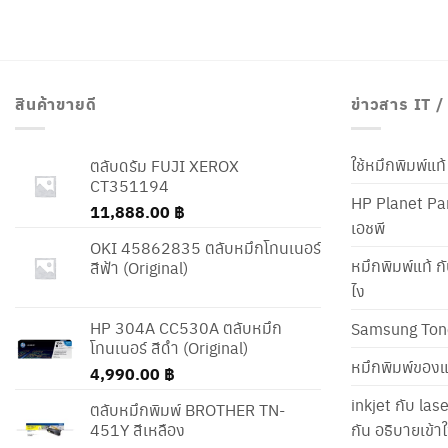
สินค้าขายดี
ข่าวสาร IT 
ใช้หมึกพิมพ์แ
ตลับดรัม FUJI XEROX
CT351194
HP Planet Par
11,888.00
฿
เอชพี
OKI 45862835 ตลับหมึกโทนเนอร์
หมึกพิมพ์แท้ ก
สีฟ้า (Original)
ไง
HP 304A CC530A ตลับหมึก
Samsung Ton
โทนเนอร์ สีดำ (Original)
หมึกพิมพ์ของแ
4,990.00
฿
inkjet กับ las
ตลับหมึกพิมพ์ BROTHER TN-
451Y สีเหลือง
กัน อธิบายเข้