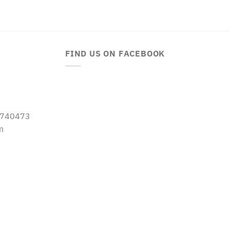
FIND US ON FACEBOOK
-5740473
m