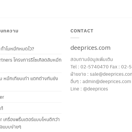
/ บทความ
CONTACT
deeprices.com
ท้ ทำไมหมึกหมดไว?
สอบถามข้อมูลเพิ่มเติม
tners โครงการรีไซเคิลตลับหมึก
Tel : 02-5740470 Fax : 02
ฝ่ายขาย : sale@deeprices.co
ับ หมึกเทียบเท่า แตกต่างกันยัง
อื่นๆ : admin@deeprices.com
Line : @deeprices
er
ท้
er เครื่องพริ้นเตอร์แบบไหนดีกว่า
าใจแบบง่ายๆ