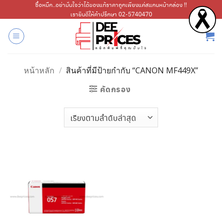
ข้าม
ซื้อหมึก..อย่ามั่นใจว่าได้ของแท้ราคาถูกเพียงแค่สแกนหน้ากล่อง !!
เรายินดีให้คำปรึกษา 02-5740470
ไป
ยัง
เนื้อหา
หน้าหลัก
/
สินค้าที่มีป้ายกำกับ “CANON MF449X”
คัดกรอง