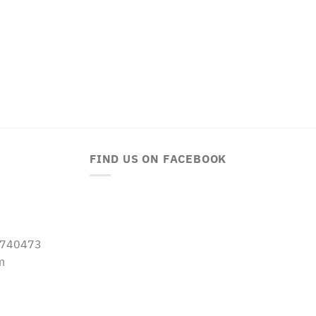
FIND US ON FACEBOOK
-5740473
m