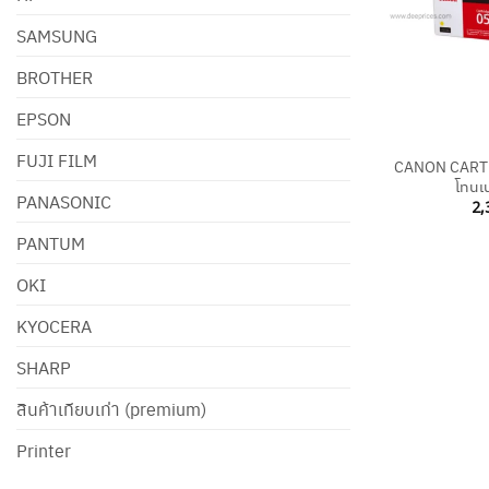
SAMSUNG
BROTHER
EPSON
+
FUJI FILM
CANON CARTR
โทนเน
PANASONIC
2,
PANTUM
OKI
KYOCERA
SHARP
สินค้าเทียบเท่า (premium)
Printer