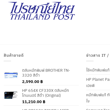
สินค้าขายดี
ข่าวสาร IT 
ใช้หมึกพิมพ์แ
ตลับหมึกพิมพ์ BROTHER TN-
3320 สีดำ
HP Planet Par
2,590.00
฿
เอชพี
HP 654X CF330X ตลับหมึก
หมึกพิมพ์แท้ ก
โทนเนอร์ สีดำ (Original)
ไง
11,210.00
฿