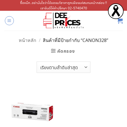
ข้าม
ซื้อหมึก..อย่ามั่นใจว่าได้ของแท้ราคาถูกเพียงแค่สแกนหน้ากล่อง !!
เรายินดีให้คำปรึกษา 02-5740470
ไป
ยัง
เนื้อหา
หน้าหลัก
/
สินค้าที่มีป้ายกำกับ “CANON328”
คัดกรอง