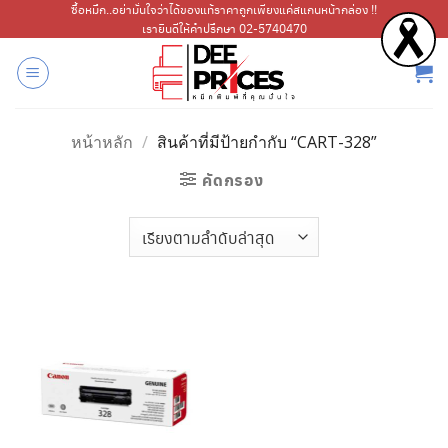
ข้าม
ซื้อหมึก..อย่ามั่นใจว่าได้ของแท้ราคาถูกเพียงแค่สแกนหน้ากล่อง !!
เรายินดีให้คำปรึกษา 02-5740470
ไป
ยัง
เนื้อหา
หน้าหลัก
/
สินค้าที่มีป้ายกำกับ “CART-328”
คัดกรอง