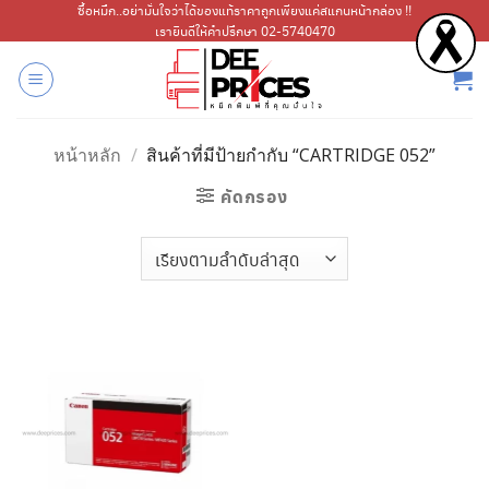
ข้าม
ซื้อหมึก..อย่ามั่นใจว่าได้ของแท้ราคาถูกเพียงแค่สแกนหน้ากล่อง !!
เรายินดีให้คำปรึกษา 02-5740470
ไป
ยัง
เนื้อหา
หน้าหลัก
/
สินค้าที่มีป้ายกำกับ “CARTRIDGE 052”
คัดกรอง